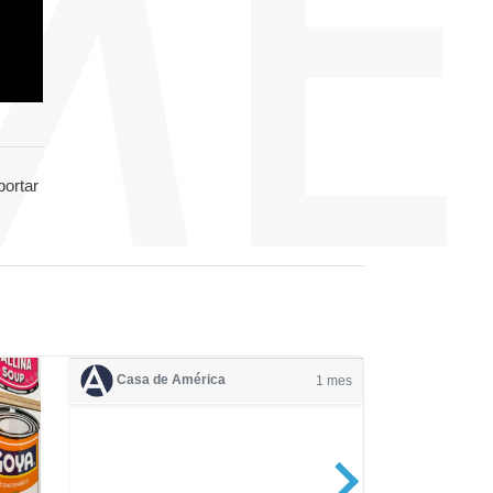
portar
Casa de América
1 mes