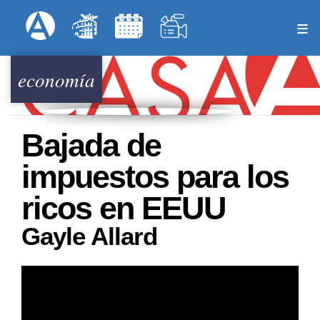
Pasar
Formulari
Menú Superior
al
contenido
principal
economía
Bajada de
impuestos para los
ricos en EEUU
Gayle Allard