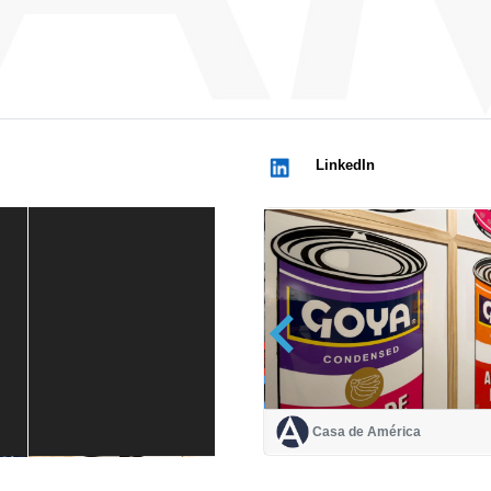
LinkedIn
Casa de América
Casa de América
1 mes