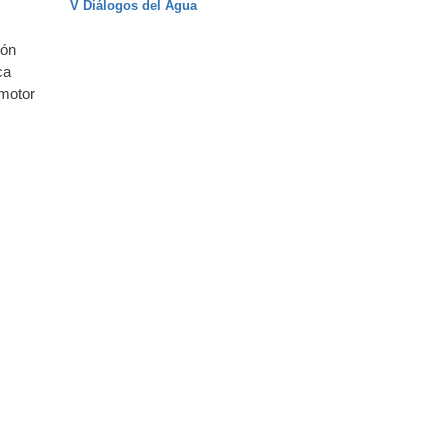
V Diálogos del Agua
ión
ca
 motor