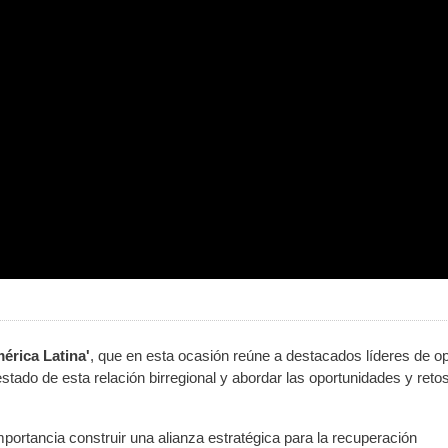
érica Latina'
, que en esta ocasión reúne a destacados líderes de op
estado de esta relación birregional y abordar las oportunidades y reto
mportancia construir una alianza estratégica para la recuperación