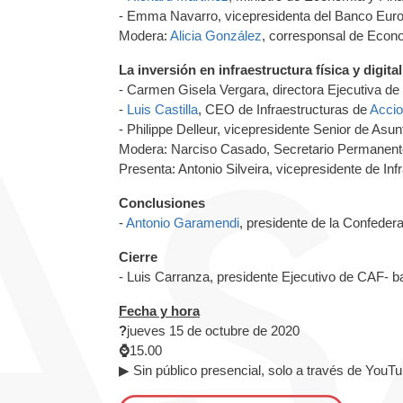
- Emma Navarro, vicepresidenta del Banco Euro
Modera:
Alicia González
, corresponsal de Econ
La inversión en infraestructura física y digi
- Carmen Gisela Vergara, directora Ejecutiva d
-
Luis Castilla
, CEO de Infraestructuras de
Acci
- Philippe Delleur, vicepresidente Senior de Asu
Modera: Narciso Casado, Secretario Permanent
Presenta: Antonio Silveira, vicepresidente de In
Conclusiones
-
Antonio Garamendi
, presidente de la Confede
Cierre
- Luis Carranza, presidente Ejecutivo de CAF- b
Fecha y hora
?
jueves 15 de octubre de 2020
⌚
15.00
▶ Sin público presencial, solo a través de YouT