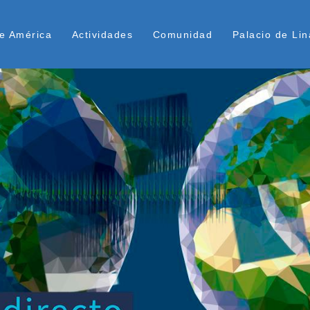
Pasar
ú Superior
al
e América
Actividades
Comunidad
Palacio de Lin
contenido
principal