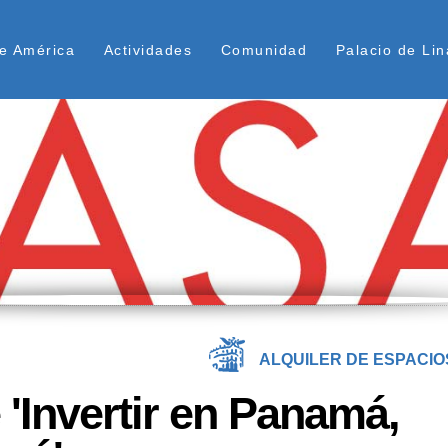
Pasar
ú Superior
al
e América
Actividades
Comunidad
Palacio de Lin
contenido
principal
ALQUILER DE ESPACIO
 'Invertir en Panamá,