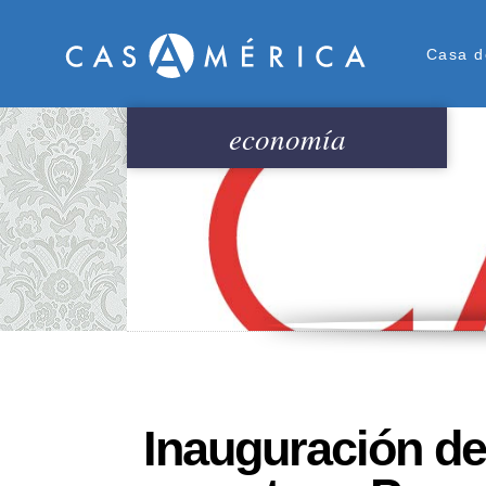
Men
Casa d
economía
Inauguración de