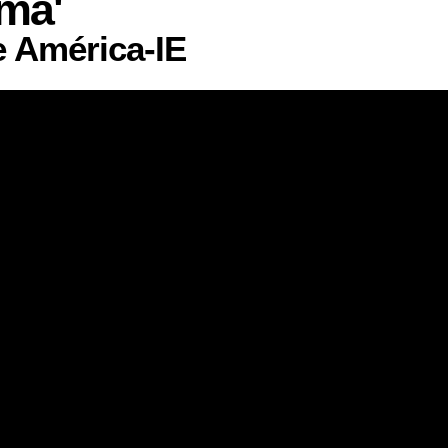
má'
 América-IE