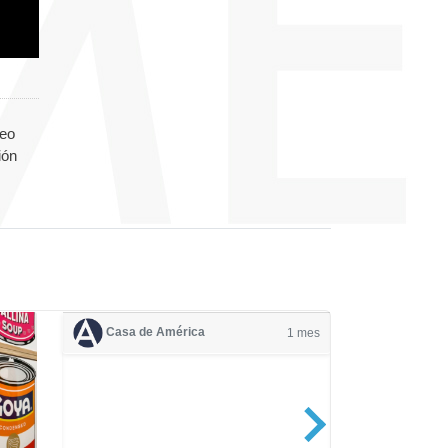
deo
ión
Casa de América
1 mes