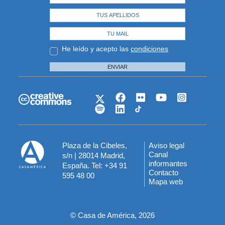
He leído y acepto las
condiciones
ENVIAR
Plaza de la Cibeles,
Aviso legal
Menú
Canal
s/n | 28014 Madrid,
informantes
España. Tel: +34 91
del
Contacto
595 48 00
Mapa web
pie
© Casa de América, 2026