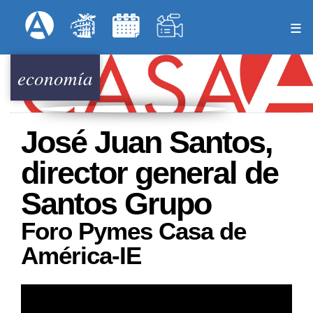
Pasar
Formulari
Menú Superior
al
contenido
principal
economía
José Juan Santos,
director general de
Santos Grupo
Foro Pymes Casa de
América-IE