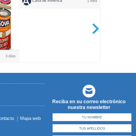
Casa de América
1 mes
Casa de Amé
3 días
Reciba en su correo electrónico
nuestra newsletter
ontacto
Mapa web