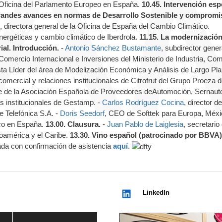
a Oficina del Parlamento Europeo en España.
10.45. Intervención esp
randes avances en normas de Desarrollo Sostenible y compromi
, directora general de la Oficina de España del Cambio Climático.
energéticas y cambio climático de Iberdrola.
11.15. La modernización
al. Introducción.
-
Antonio Sánchez Bustamante
, subdirector gener
Comercio Internacional e Inversiones del Ministerio de Industria, Co
ta Líder del área de Modelización Económica y Análisis de Largo Pl
 comercial y relaciones institucionales de Citrofrut del Grupo Proeza 
te de la Asociación Española de Proveedores deAutomoción, Sernaut
es institucionales de Gestamp. -
Carlos Rodríguez Cocina
, director de
e Telefónica S.A. -
Doris Seedorf
, CEO de Softtek para Europa, Méxi
ico en España.
13.00. Clausura.
-
Juan Pablo de Laiglesia
, secretario
oamérica y el Caribe.
13.30. Vino español (patrocinado por BBVA)
ada con confirmación de asistencia
aquí
.
LinkedIn