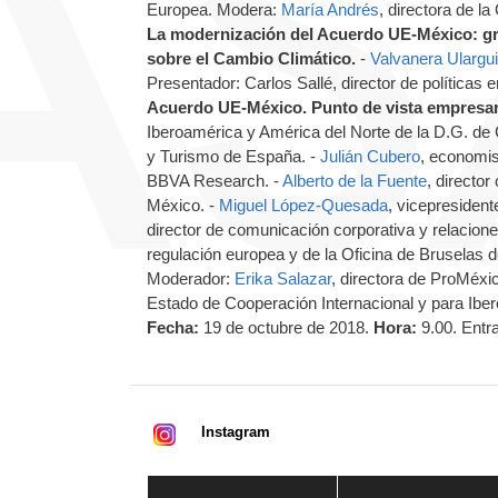
Europea. Modera:
María Andrés
, directora de l
La modernización del Acuerdo UE-México: g
sobre el Cambio Climático.
-
Valvanera Ulargui
Presentador: Carlos Sallé, director de políticas 
Acuerdo UE-México. Punto de vista empresari
Iberoamérica y América del Norte de la D.G. de 
y Turismo de España. -
Julián Cubero
, economis
BBVA Research. -
Alberto de la Fuente
, director
México. -
Miguel López-Quesada
, vicepresiden
director de comunicación corporativa y relacion
regulación europea y de la Oficina de Bruselas d
Moderador:
Erika Salazar
, directora de ProMéx
Estado de Cooperación Internacional y para Iber
Fecha:
19 de octubre de 2018.
Hora:
9.00. Entr
Instagram