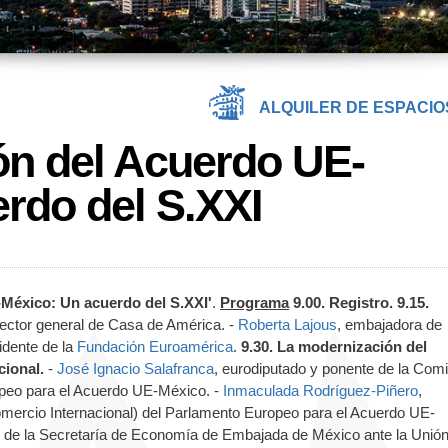
ALQUILER DE ESPACIO
ón del Acuerdo UE-
rdo del S.XXI
México: Un acuerdo del S.XXI'
.
Programa
9.00. Registro.
9.15.
irector general de Casa de América. -
Roberta Lajous
, embajadora de
idente de la
Fundación Euroamérica
.
9.30. La modernización del
cional.
-
José Ignacio Salafranca
, eurodiputado y ponente de la Com
peo para el Acuerdo UE-México. -
Inmaculada Rodríguez-Piñero
,
mercio Internacional) del Parlamento Europeo para el Acuerdo UE-
e de la Secretaría de Economía de Embajada de México ante la Unió