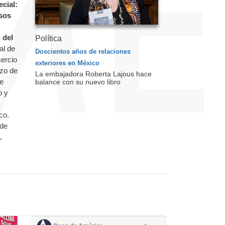
ecial:
sos
 del
Política
al de
Doscientos años de relaciones
mercio
exteriores en México
azo de
La embajadora Roberta Lajous hace
de
balance con su nuevo libro
o y
co.
 de
.