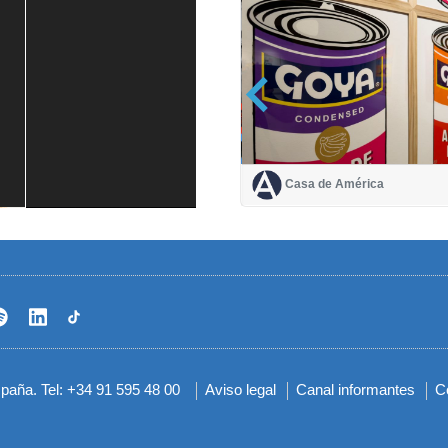
Casa de América
Casa de América
1 mes
spaña. Tel: +34 91 595 48 00
Aviso legal
Canal informantes
C
Menú
del