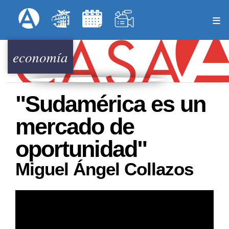
Pasar
Formulari
Menú Superior
al
contenido
principal
economía
"Sudamérica es un
mercado de
oportunidad"
Miguel Ángel Collazos