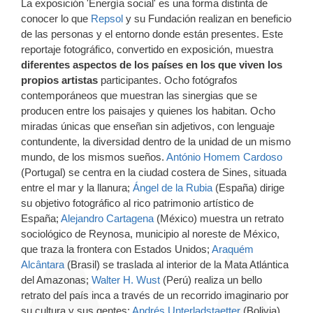
La exposición 'Energía social' es una forma distinta de
conocer lo que
Repsol
y su Fundación realizan en beneficio
de las personas y el entorno donde están presentes. Este
reportaje fotográfico, convertido en exposición, muestra
diferentes aspectos de los países en los que viven los
propios artistas
participantes. Ocho fotógrafos
contemporáneos que muestran las sinergias que se
producen entre los paisajes y quienes los habitan. Ocho
miradas únicas que enseñan sin adjetivos, con lenguaje
contundente, la diversidad dentro de la unidad de un mismo
mundo, de los mismos sueños.
António Homem Cardoso
(Portugal) se centra en la ciudad costera de Sines, situada
entre el mar y la llanura;
Ángel de la Rubia
(España) dirige
su objetivo fotográfico al rico patrimonio artístico de
España;
Alejandro Cartagena
(México) muestra un retrato
sociológico de Reynosa, municipio al noreste de México,
que traza la frontera con Estados Unidos;
Araquém
Alcântara
(Brasil) se traslada al interior de la Mata Atlántica
del Amazonas;
Walter H. Wust
(Perú) realiza un bello
retrato del país inca a través de un recorrido imaginario por
su cultura y sus gentes;
Andrés Unterladstaetter
(Bolivia)