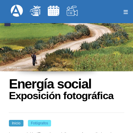
Pasar
Formulari
Menú Superior
al
contenido
principal
Energía social
Exposición fotográfica
Inicio
Fotógrafos