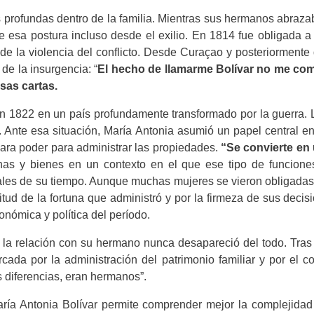
 profundas dentro de la familia. Mientras sus hermanos abraza
te esa postura incluso desde el exilio. En 1814 fue obligada
e la violencia del conflicto. Desde Curaçao y posteriorment
de la insurgencia: “
El hecho de llamarme Bolívar no me com
sas cartas.
en 1822 en un país profundamente transformado por la guerra. 
. Ante esa situación, María Antonia asumió un papel central en 
rgara poder para administrar las propiedades.
“Se convierte en 
nas y bienes en un contexto en el que ese tipo de funcione
s de su tiempo. Aunque muchas mujeres se vieron obligadas a
tud de la fortuna que administró y por la firmeza de sus deci
onómica y política del período.
 la relación con su hermano nunca desapareció del todo. Tras el
cada por la administración del patrimonio familiar y por el co
s diferencias, eran hermanos”.
María Antonia Bolívar permite comprender mejor la complejida