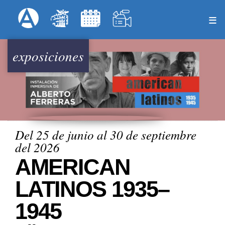
Pasar
Formulari
Menú Superior
al
contenido
principal
exposiciones
Del 25 de junio al 30 de septiembre
del 2026
AMERICAN
LATINOS 1935–
1945