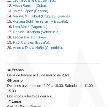
11.
Leonardo Blanc (Argentina).
12.
Aissa Santiso (Cuba).
13.
Jaime López (España).
14.
Virgina M. Cabral (Uruguay-España)
.
15.
Adriana Schlittler (Brasil y España)
.
16.
Lara Maltz (Argentina)
.
17.
Daniela Urdaneta (Venezuela)
.
18.
Leticia Barreto (Brasil)
.
19.
Raúl Canales (España)
.
20.
Andrea Devia-Nuño (Colombia)
.
📅 Fechas
Del 4 de febrero al 13 de marzo de 2021.
⌚Horario
De lunes a viernes de 11.00 a 19.30. Sábados de 11.00 a
15.00.
Domingos y festivos cerrado.
📍 Lugar
Galería Torres García.