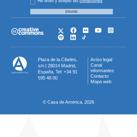
He leído y acepto las
condiciones
ENVIAR
Plaza de la Cibeles,
Aviso legal
Menú
Canal
s/n | 28014 Madrid,
informantes
España. Tel: +34 91
del
Contacto
595 48 00
Mapa web
pie
© Casa de América, 2026