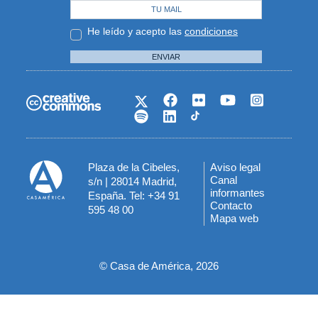
He leído y acepto las
condiciones
ENVIAR
Plaza de la Cibeles,
Aviso legal
Menú
Canal
s/n | 28014 Madrid,
informantes
España. Tel: +34 91
del
Contacto
595 48 00
Mapa web
pie
© Casa de América, 2026