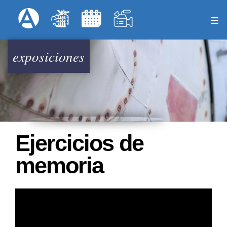
Pasar
Formulari
Menú Superior
al
contenido
principal
exposiciones
Ejercicios de
memoria