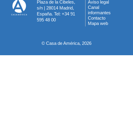
Plaza de la Cibeles,
Aviso legal
Menú
Canal
s/n | 28014 Madrid,
informantes
España. Tel: +34 91
del
Contacto
595 48 00
Mapa web
pie
© Casa de América, 2026