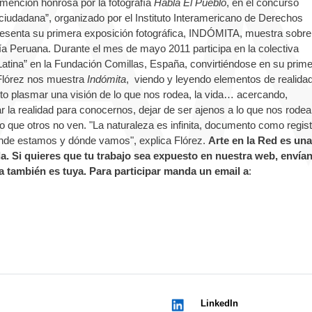
 mención honrosa por la fotografía
Habla El Pueblo
, en el concurso
 ciudadana”, organizado por el Instituto Interamericano de Derechos
esenta su primera exposición fotográfica, INDÓMITA, muestra sobre
 Peruana. Durante el mes de mayo 2011 participa en la colectiva
Latina” en la Fundación Comillas, España, convirtiéndose en su prim
 Flórez nos muestra
Indómita
, viendo y leyendo elementos de realidad
nto plasmar una visión de lo que nos rodea, la vida… acercando,
la realidad para conocernos, dejar de ser ajenos a lo que nos rodea
o que otros no ven. "La naturaleza es infinita, documento como regis
de estamos y dónde vamos", explica Flórez.
Arte en la Red es una
ada. Si quieres que tu trabajo sea expuesto en nuestra web, envía
 también es tuya. Para participar manda un email a
:
LinkedIn