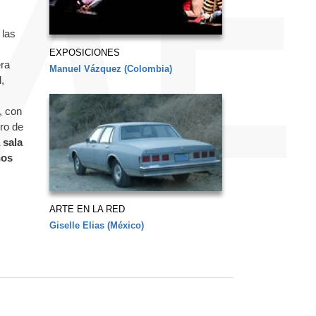
 las
EXPOSICIONES
era
Manuel Vázquez (Colombia)
,
, con
tro de
 sala
nos
ARTE EN LA RED
Giselle Elias (México)