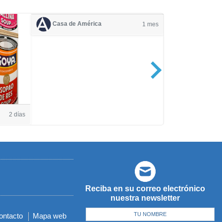
Casa de América
1 mes
Casa de Amé
2 días
Reciba en su correo electrónico
nuestra newsletter
ontacto
Mapa web