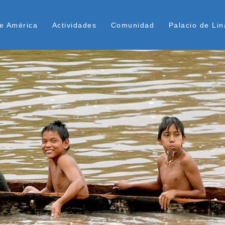
Pasar
ú Superior
al
e América
Actividades
Comunidad
Palacio de Lin
contenido
principal