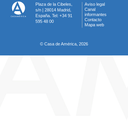
Plaza de la Cibeles,
Aviso legal
Menú
Canal
s/n | 28014 Madrid,
informantes
España. Tel: +34 91
del
Contacto
595 48 00
Mapa web
pie
© Casa de América, 2026