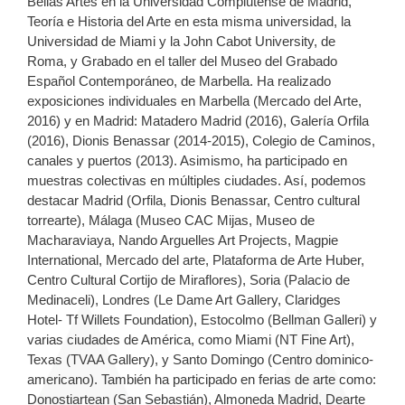
Bellas Artes en la Universidad Complutense de Madrid,
Teoría e Historia del Arte en esta misma universidad, la
Universidad de Miami y la John Cabot University, de
Roma, y Grabado en el taller del Museo del Grabado
Español Contemporáneo, de Marbella. Ha realizado
exposiciones individuales en Marbella (Mercado del Arte,
2016) y en Madrid: Matadero Madrid (2016), Galería Orfila
(2016), Dionis Benassar (2014-2015), Colegio de Caminos,
canales y puertos (2013). Asimismo, ha participado en
muestras colectivas en múltiples ciudades. Así, podemos
destacar Madrid (Orfila, Dionis Benassar, Centro cultural
torrearte), Málaga (Museo CAC Mijas, Museo de
Macharaviaya, Nando Arguelles Art Projects, Magpie
International, Mercado del arte, Plataforma de Arte Huber,
Centro Cultural Cortijo de Miraflores), Soria (Palacio de
Medinaceli), Londres (Le Dame Art Gallery, Claridges
Hotel- Tf Willets Foundation), Estocolmo (Bellman Galleri) y
varias ciudades de América, como Miami (NT Fine Art),
Texas (TVAA Gallery), y Santo Domingo (Centro dominico-
americano). También ha participado en ferias de arte como:
Donostiartean (San Sebastián), Almoneda Madrid, Dearte