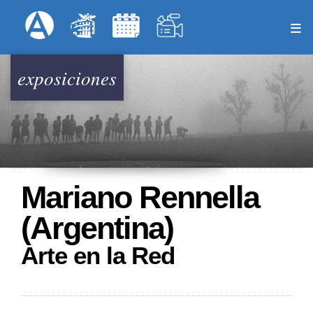
Pasar
Formulari
Menú Superior
al
contenido
principal
exposiciones
Mariano Rennella
(Argentina)
Arte en la Red