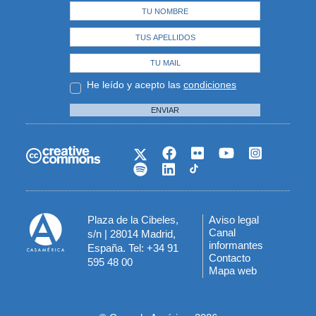
He leído y acepto las
condiciones
ENVIAR
Plaza de la Cibeles,
Aviso legal
Menú
Canal
s/n | 28014 Madrid,
informantes
España. Tel: +34 91
del
Contacto
595 48 00
Mapa web
pie