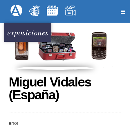
Pasar
Formulari
Menú Superior
al
contenido
principal
exposiciones
Miguel Vidales
(España)
error