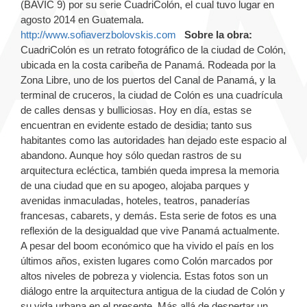
(BAVIC 9) por su serie CuadriColón, el cual tuvo lugar en
agosto 2014 en Guatemala.
http://www.sofiaverzbolovskis.com
Sobre la obra:
CuadriColón es un retrato fotográfico de la ciudad de Colón,
ubicada en la costa caribeña de Panamá. Rodeada por la
Zona Libre, uno de los puertos del Canal de Panamá, y la
terminal de cruceros, la ciudad de Colón es una cuadrícula
de calles densas y bulliciosas. Hoy en día, estas se
encuentran en evidente estado de desidia; tanto sus
habitantes como las autoridades han dejado este espacio al
abandono. Aunque hoy sólo quedan rastros de su
arquitectura ecléctica, también queda impresa la memoria
de una ciudad que en su apogeo, alojaba parques y
avenidas inmaculadas, hoteles, teatros, panaderías
francesas, cabarets, y demás. Esta serie de fotos es una
reflexión de la desigualdad que vive Panamá actualmente.
A pesar del boom económico que ha vivido el país en los
últimos años, existen lugares como Colón marcados por
altos niveles de pobreza y violencia. Estas fotos son un
diálogo entre la arquitectura antigua de la ciudad de Colón y
su vida urbana en el presente. Más allá de despertar un