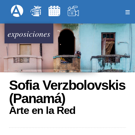
Pasar
Formulari
Menú Superior
al
contenido
principal
exposiciones
Sofia Verzbolovskis
(Panamá)
Arte en la Red