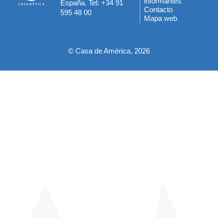
informantes
España. Tel: +34 91
del
Contacto
595 48 00
Mapa web
pie
© Casa de América, 2026