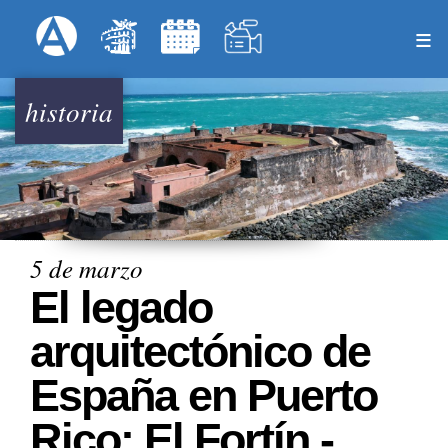
Pasar
Formulari
Menú Superior
al
contenido
principal
historia
5 de marzo
El legado
arquitectónico de
España en Puerto
Rico: El Fortín -