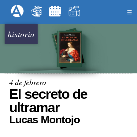
Pasar
Formulari
Menú Superior
al
contenido
principal
historia
4 de febrero
El secreto de
ultramar
Lucas Montojo