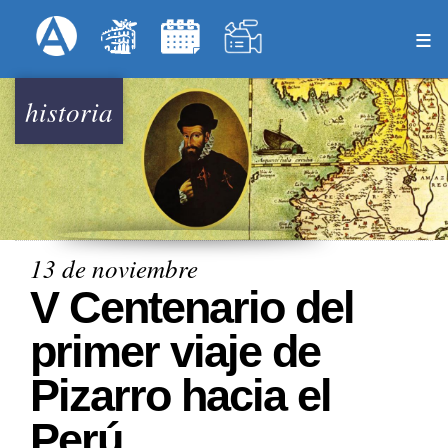
Pasar
Formulari
Menú Superior
al
contenido
principal
historia
13 de noviembre
V Centenario del
primer viaje de
Pizarro hacia el
Perú