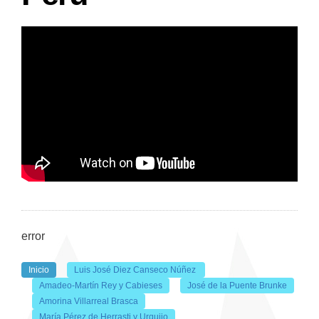
error
Inicio
Luis José Diez Canseco Núñez
Amadeo-Martín Rey y Cabieses
José de la Puente Brunke
Amorina Villarreal Brasca
María Pérez de Herrasti y Urquijo