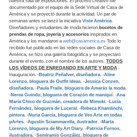
nuestra sala de exposiciones. El proceso creativo fue
documentado por el equipo de la Sede Virtual de Casa de
América y se proyectó durante la actividad. Un par de
semanas antes se lanzó la iniciativa
Viste América
.
Diseñadores y estudiantes de moda hicieron
bocetos de
prendas de ropa, joyería y accesorios
inspirados en
América y los mandaron a
web@casamerica.es
Todo lo
recibido fue publicado en las redes sociales de Casa de
América, se hizo una galería fotográfica y se proyectaró
durante el evento, con el nombre de los autores.
TODOS
LOS VÍDEOS DE ENREDANDO EN ARTE Y MODA
-
Inauguración. -
Beatriz Peñalver, diseñadora
. -
Aline
Lorenzo, bloguera de Outfit Ideas
. -
Jessica Conzen,
diseñadora
. -
Paula Fraile, bloguera de Amarás la moda
.
-
Nerea Guindo, bloguera de Corazón de maniquí
. -
Ana
María Chico de Guzmán, creadora de Mimoki
. -
Lucía
Fernández, bloguera de Luceral
. -
Rebeca Khamlinchi,
pintora
. -
Nuria García, bloguera de Veo Arte en todas
pArtes
. -
Agustín Sciammarella, ilustrador
. -
Marta
Lorenzo, bloguera de My Art Diary
. -
Patricia Fornos,
ilustradora
. -
Semíramis González, bloguera de