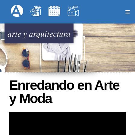
Pasar
Formulari
Menú Superior
al
contenido
principal
arte y arquitectura
Enredando en Arte
y Moda