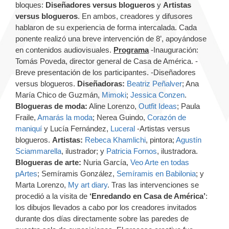
bloques:
Diseñadores versus blogueros
y
Artistas
versus blogueros
. En ambos, creadores y difusores
hablaron de su experiencia de forma intercalada. Cada
ponente realizó una breve intervención de 8’, apoyándose
en contenidos audiovisuales.
Programa
-Inauguración:
Tomás Poveda, director general de Casa de América. -
Breve presentación de los participantes. -Diseñadores
versus blogueros.
Diseñadoras:
Beatriz Peñalver
; Ana
María Chico de Guzmán,
Mimoki
;
Jessica Conzen
.
Blogueras de moda:
Aline Lorenzo,
Outfit Ideas
; Paula
Fraile,
Amarás la moda
; Nerea Guindo,
Corazón de
maniquí
y Lucía Fernández,
Luceral
-Artistas versus
blogueros.
Artistas:
Rebeca Khamlichi
, pintora;
Agustín
Sciammarella
, ilustrador; y
Patricia Fornos
, ilustradora.
Blogueras de arte:
Nuria García,
Veo Arte en todas
pArtes
; Semíramis González,
Semíramis en Babilonia
; y
Marta Lorenzo,
My art diary
. Tras las intervenciones se
procedió a la visita de
‘Enredando en Casa de América’
:
los dibujos llevados a cabo por los creadores invitados
durante dos días directamente sobre las paredes de