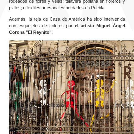
rodeados de flores y velas; talavera poblana en floreros y
platos; o textiles artesanales bordados en Puebla.
Además, la reja de Casa de América ha sido intervenida
con esqueletos de colores por
el artista Miguel Ángel
Corona "El Reynito".