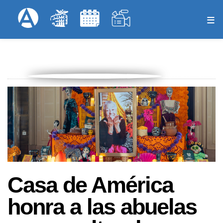
Pasar
Formulari
Menú Superior
al
contenido
principal
Casa de América
honra a las abuelas