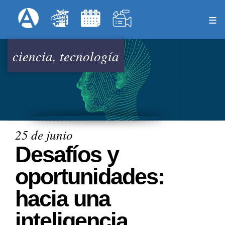
Pasar
Formulari
Menú Superior
al
contenido
principal
ciencia, tecnología
25 de junio
Desafíos y
oportunidades:
hacia una
inteligencia