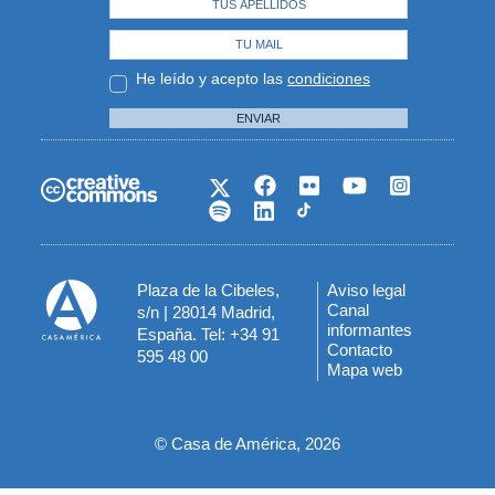
He leído y acepto las
condiciones
ENVIAR
Plaza de la Cibeles,
Aviso legal
Menú
Canal
s/n | 28014 Madrid,
informantes
España. Tel: +34 91
del
Contacto
595 48 00
Mapa web
pie
© Casa de América, 2026