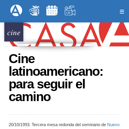
Pasar
Formulari
Menú Superior
al
contenido
principal
cine
Cine
latinoamericano:
para seguir el
camino
20/10/1993. Tercera mesa redonda del seminario de
Nuevo