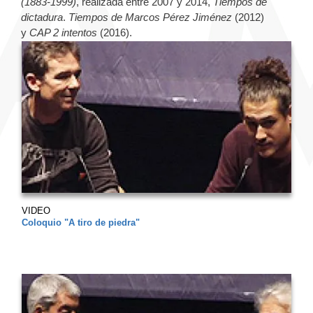
(1883-1999)
, realizada entre 2007 y 2014,
Tiempos de
dictadura
.
Tiempos de Marcos Pérez Jiménez
(2012)
y
CAP 2 intentos
(2016).
VIDEO
Coloquio "A tiro de piedra"