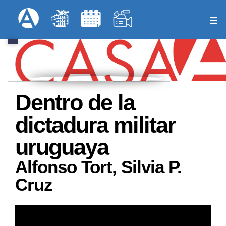
Pasar
Formulari
Menú Superior
al
contenido
principal
Dentro de la
dictadura militar
uruguaya
Alfonso Tort, Silvia P.
Cruz