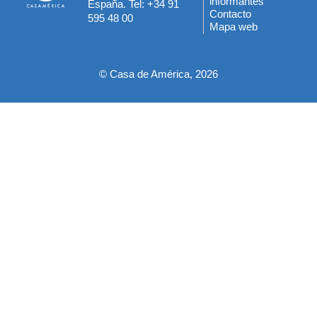
informantes
España. Tel: +34 91
del
Contacto
595 48 00
Mapa web
pie
© Casa de América, 2026