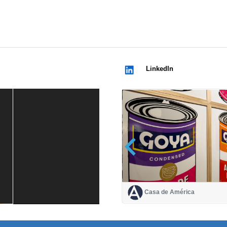
LinkedIn
Casa de América
Casa de América
1 mes