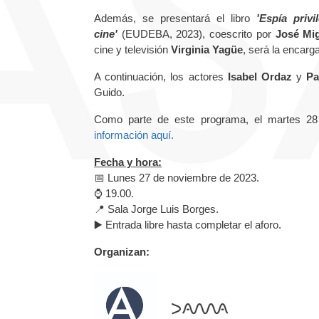
Además, se presentará el libro
'Espía priv
cine'
(EUDEBA, 2023), coescrito por
José Mi
cine y televisión
Virginia Yagüe
, será la encar
A continuación, los actores
Isabel Ordaz
y
Pa
Guido.
Como parte de este programa, el martes 28
información aquí.
Fecha y hora:
📅 Lunes 27 de noviembre de 2023.
⌚️ 19.00.
📍 Sala Jorge Luis Borges.
▶️ Entrada libre hasta completar el aforo.
Organizan: