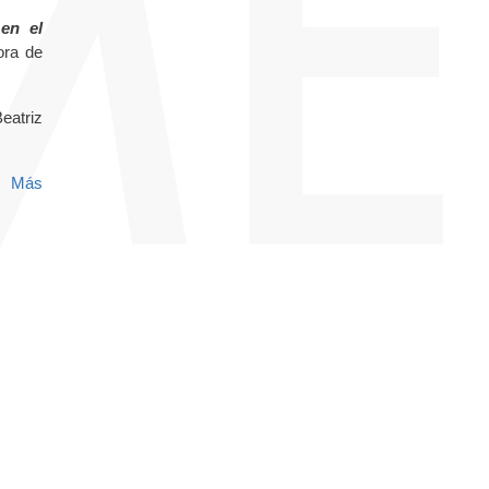
 en el
ora de
eatriz
a.
Más