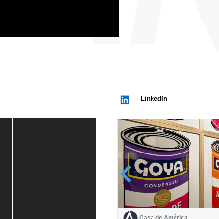
LinkedIn
Casa de América
Casa de América
1 mes