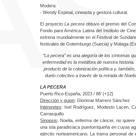
Modera:
- Wendy Espinal, cineasta y gestora cultural.
El proyecto
La pecera
obtuvo el premio del Con
Fondo para América Latina del Instituto de Cin
estrena mundialmente en el Festival de Sundanc
festivales de Gotemburgo (Suecia) y Málaga (E
“La pecera” es una alegoría de los síntomas que
enfermedad es la metáfora de nuestra historia.
producto de la colonización política y, también
duelo colectivo a través de la mirada de Noel
LA PECERA
Puerto Rico-España, 2023 / 86’ (+12)
Dirección y guion
: Glorimar Marrero Sánchez
Intérpretes
: Isel Rodríguez, Modesto Lacen, Ca
Carrasquillo
Sinopsis
: Noelia, enferma de cáncer, no quier
una isla paradisíaca puertorriqueña en cuyas 
ejército norteamericano. La trama personal de