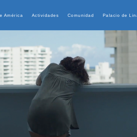
Pasar
ú Superior
al
e América
Actividades
Comunidad
Palacio de Lin
contenido
principal