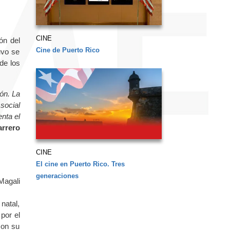
CINE
ón del
Cine de Puerto Rico
uvo se
de los
ón. La
social
nta el
arrero
CINE
El cine en Puerto Rico. Tres
generaciones
Magali
natal,
por el
con su