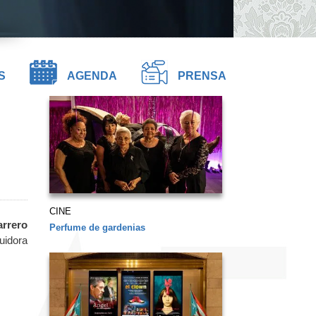
S
AGENDA
PRENSA
CINE
arrero
Perfume de gardenias
uidora