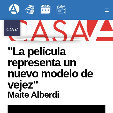
Pasar
Formulari
Menú Superior
al
contenido
principal
cine
"La película
representa un
nuevo modelo de
vejez"
Maite Alberdi