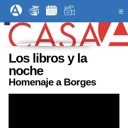
Pasar
Formulari
Menú Superior
al
contenido
principal
Los libros y la
noche
Homenaje a Borges