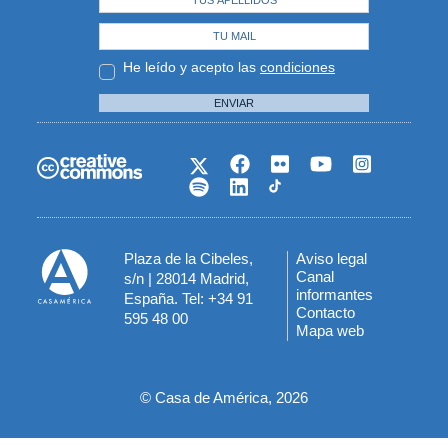
He leído y acepto las
condiciones
ENVIAR
Plaza de la Cibeles,
Aviso legal
Menú
Canal
s/n | 28014 Madrid,
informantes
España. Tel: +34 91
del
Contacto
595 48 00
Mapa web
pie
© Casa de América, 2026