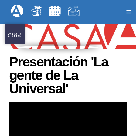
Pasar
Formulari
Menú Superior
al
contenido
principal
cine
Presentación 'La
gente de La
Universal'