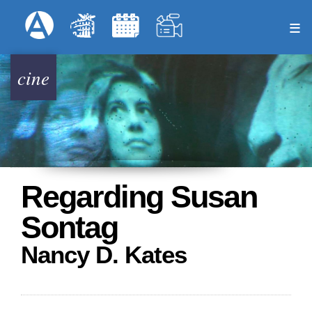
Pasar
Formulari
Menú Superior
al
contenido
principal
cine
Regarding Susan
Sontag
Nancy D. Kates