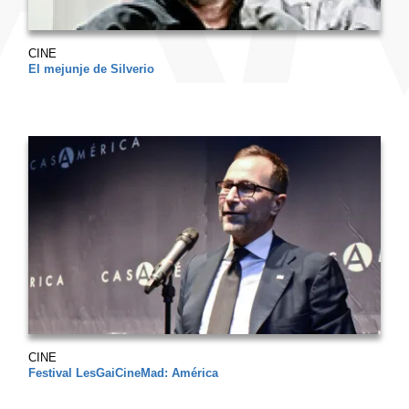
CINE
El mejunje de Silverio
CINE
Festival LesGaiCineMad: América