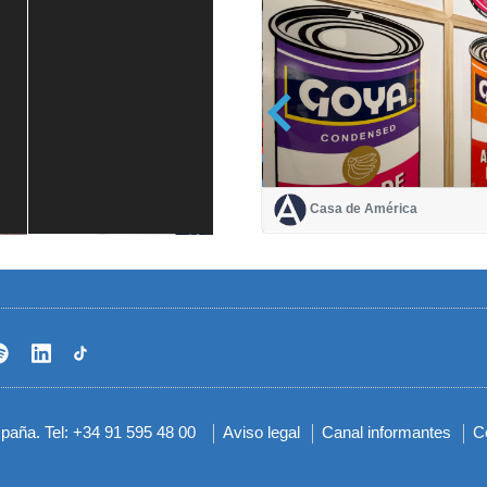
Casa de América
Casa de América
1 mes
spaña. Tel: +34 91 595 48 00
Aviso legal
Canal informantes
C
Menú
del