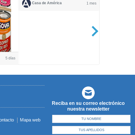
Casa de América
1 mes
Casa de Amé
5 días
Reciba en su correo electrónico
nuestra newsletter
ontacto
Mapa web