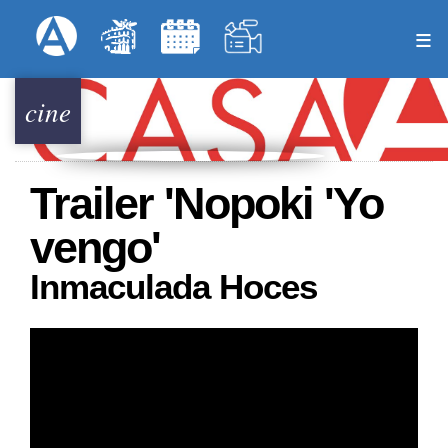
Pasar
Formulari
Menú Superior
al
contenido
principal
cine
Trailer 'Nopoki 'Yo
vengo'
Inmaculada Hoces