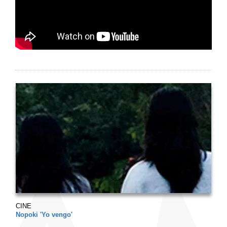
CINE
Nopoki 'Yo vengo'