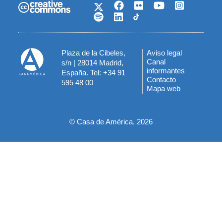
Plaza de la Cibeles,
Aviso legal
Menú
Canal
s/n | 28014 Madrid,
informantes
España. Tel: +34 91
del
Contacto
595 48 00
Mapa web
pie
© Casa de América, 2026