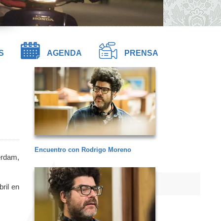
S
AGENDA
PRENSA
Encuentro con Rodrigo Moreno
erdam,
ril en