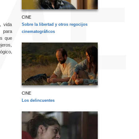
CINE
, vida
Sobre la libertad y otros regocijos
, para
cinematográficos
es que
jeros,
ógico,
CINE
Los delincuentes