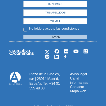
He leído y acepto las
condiciones
ENVIAR
Plaza de la Cibeles,
Aviso legal
Menú
Canal
s/n | 28014 Madrid,
informantes
España. Tel: +34 91
del
Contacto
595 48 00
Mapa web
pie