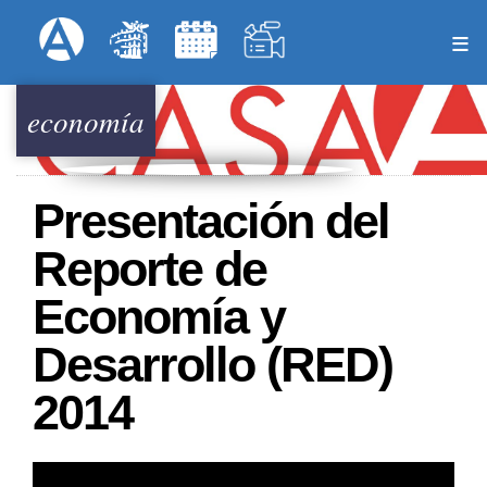
Pasar
Formulari
Menú Superior
al
contenido
principal
economía
Presentación del
Reporte de
Economía y
Desarrollo (RED)
2014