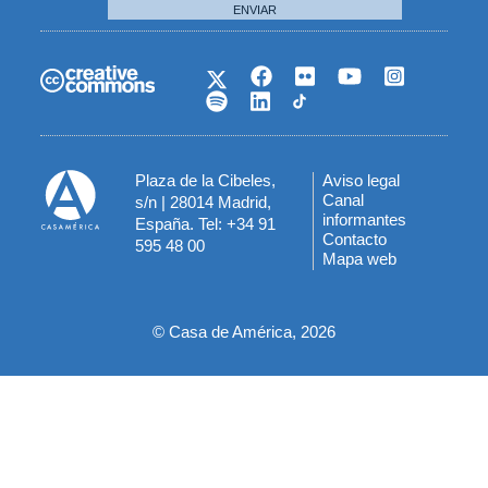
ENVIAR
Plaza de la Cibeles,
Aviso legal
Menú
Canal
s/n | 28014 Madrid,
informantes
España. Tel: +34 91
del
Contacto
595 48 00
Mapa web
pie
© Casa de América, 2026