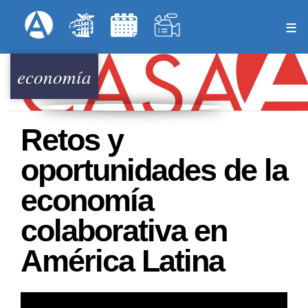
Pasar
Formulari
Menú Superior
al
contenido
principal
economía
Retos y
oportunidades de la
economía
colaborativa en
América Latina