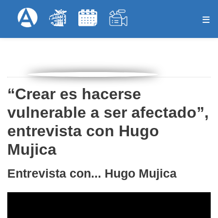
Pasar
Formulari
Menú Superior
al
contenido
principal
“Crear es hacerse
vulnerable a ser afectado”,
entrevista con Hugo
Mujica
Entrevista con... Hugo Mujica