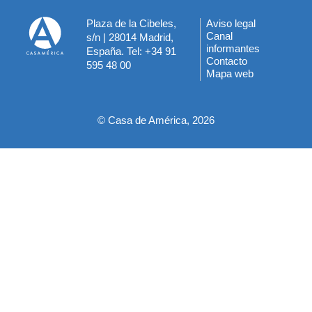
Plaza de la Cibeles,
Aviso legal
Menú
Canal
s/n | 28014 Madrid,
informantes
España. Tel: +34 91
del
Contacto
595 48 00
Mapa web
pie
© Casa de América, 2026