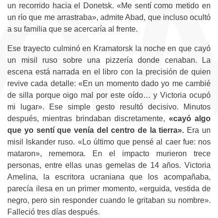
un recorrido hacia el Donetsk. «Me sentí como metido en
un río que me arrastraba», admite Abad, que incluso ocultó
a su familia que se acercaría al frente.
Ese trayecto culminó en Kramatorsk la noche en que cayó
un misil ruso sobre una pizzería donde cenaban. La
escena está narrada en el libro con la precisión de quien
revive cada detalle: «En un momento dado yo me cambié
de silla porque oigo mal por este oído… y Victoria ocupó
mi lugar». Ese simple gesto resultó decisivo. Minutos
después, mientras brindaban discretamente,
«cayó algo
que yo sentí que venía del centro de la tierra».
Era un
misil Iskander ruso. «Lo último que pensé al caer fue: nos
mataron», rememora. En el impacto murieron trece
personas, entre ellas unas gemelas de 14 años. Victoria
Amelina, la escritora ucraniana que los acompañaba,
parecía ilesa en un primer momento, «erguida, vestida de
negro, pero sin responder cuando le gritaban su nombre».
Falleció tres días después.