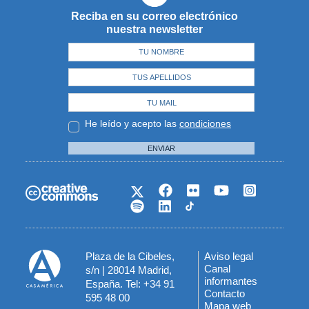
Reciba en su correo electrónico
nuestra newsletter
He leído y acepto las
condiciones
ENVIAR
Plaza de la Cibeles,
Aviso legal
Menú
Canal
s/n | 28014 Madrid,
informantes
España. Tel: +34 91
del
Contacto
595 48 00
Mapa web