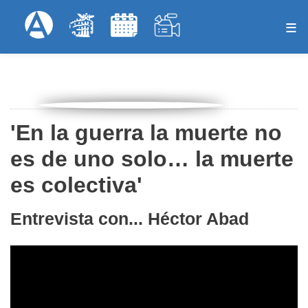
Pasar
Formulari
Menú Superior
al
contenido
principal
'En la guerra la muerte no
es de uno solo… la muerte
es colectiva'
Entrevista con... Héctor Abad