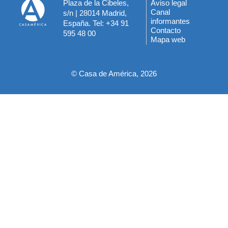
Plaza de la Cibeles,
Aviso legal
Menú
Canal
s/n | 28014 Madrid,
informantes
España. Tel: +34 91
del
Contacto
595 48 00
Mapa web
pie
© Casa de América, 2026