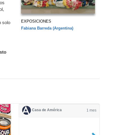
nos
l,
EXPOSICIONES
n solo
Fabiana Barreda (Argentina)
esto
Casa de América
1 mes