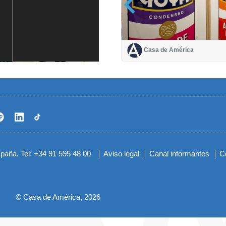
Casa de América
Casa de América
1 mes
spaña. Tel: +34 91 595 48 00
Aviso legal
Canal informantes
C
Menú
del
pie
© Casa de América, 2026