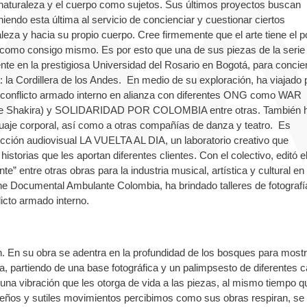
a naturaleza y el cuerpo como sujetos. Sus últimos proyectos buscan
iendo esta última al servicio de concienciar y cuestionar ciertos
eza y hacia su propio cuerpo. Cree firmemente que el arte tiene el p
í como consigo mismo. Es por esto que una de sus piezas de la serie
n la prestigiosa Universidad del Rosario en Bogotá, para concien
: la Cordillera de los Andes. En medio de su exploración, ha viajado 
l conflicto armado interno en alianza con diferentes ONG como WAR
hakira) y SOLIDARIDAD POR COLOMBIA entre otras. También 
enguaje corporal, así como a otras compañías de danza y teatro. Es
ucción audiovisual LA VUELTA AL DIA, un laboratorio creativo que
torias que les aportan diferentes clientes. Con el colectivo, editó e
te” entre otras obras para la industria musical, artística y cultural en
ne Documental Ambulante Colombia, ha brindado talleres de fotografí
flicto armado interno.
. En su obra se adentra en la profundidad de los bosques para most
ta, partiendo de una base fotográfica y un palimpsesto de diferentes 
una vibración que les otorga de vida a las piezas, al mismo tiempo q
eños y sutiles movimientos percibimos como sus obras respiran, se