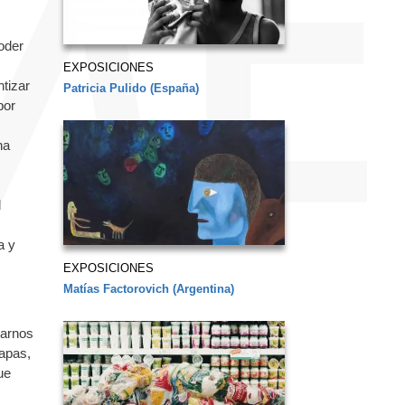
oder
EXPOSICIONES
tizar
Patricia Pulido (España)
por
ha
l
a y
EXPOSICIONES
Matías Factorovich (Argentina)
rarnos
capas,
ue