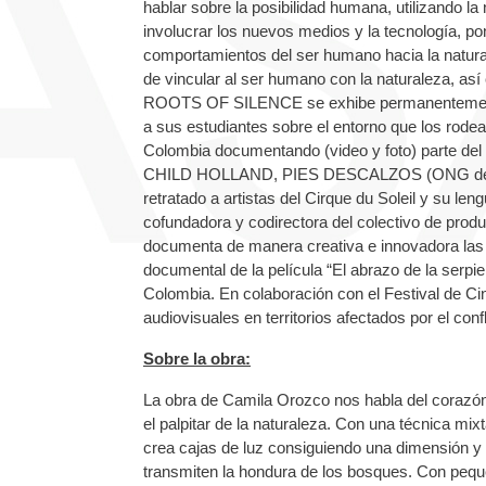
hablar sobre la posibilidad humana, utilizando l
involucrar los nuevos medios y la tecnología, pon
comportamientos del ser humano hacia la natural
de vincular al ser humano con la naturaleza, as
ROOTS OF SILENCE se exhibe permanentemente e
a sus estudiantes sobre el entorno que los rodea
Colombia documentando (video y foto) parte de
CHILD HOLLAND, PIES DESCALZOS (ONG de S
retratado a artistas del Cirque du Soleil y su l
cofundadora y codirectora del colectivo de prod
documenta de manera creativa e innovadora las his
documental de la película “El abrazo de la serpien
Colombia. En colaboración con el Festival de Ci
audiovisuales en territorios afectados por el con
Sobre la obra:
La obra de Camila Orozco nos habla del corazón
el palpitar de la naturaleza. Con una técnica mix
crea cajas de luz consiguiendo una dimensión y 
transmiten la hondura de los bosques. Con pequ