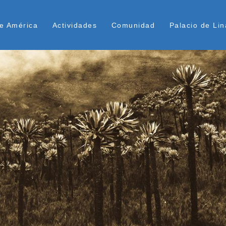
Pasar
ú Superior
al
e América
Actividades
Comunidad
Palacio de Lin
contenido
principal