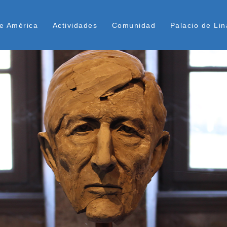
Pasar
ú Superior
al
e América
Actividades
Comunidad
Palacio de Lin
contenido
principal