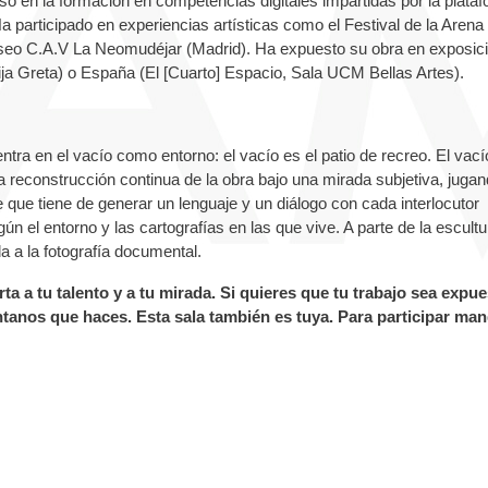
o en la formación en competencias digitales impartidas por la plata
participado en experiencias artísticas como el Festival de la Arena
Museo C.A.V La Neomudéjar (Madrid). Ha expuesto su obra en exposic
ija Greta) o España (El [Cuarto] Espacio, Sala UCM Bellas Artes).
tra en el vacío como entorno: el vacío es el patio de recreo. El vacío
a reconstrucción continua de la obra bajo una mirada subjetiva, juga
e que tiene de generar un lenguaje y un diálogo con cada interlocutor
gún el entorno y las cartografías en las que vive. A parte de la escultu
a a la fotografía documental.
ta a tu talento y a tu mirada. Si quieres que tu trabajo sea expu
tanos que haces. Esta sala también es tuya.
Para participar ma