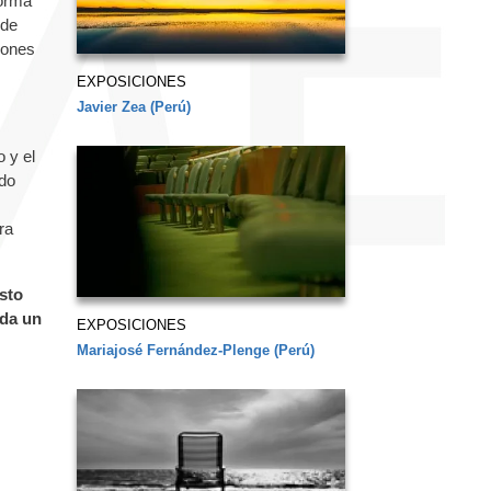
forma
 de
iones
EXPOSICIONES
Javier Zea (Perú)
 y el
ndo
ra
esto
nda un
EXPOSICIONES
Mariajosé Fernández-Plenge (Perú)