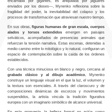
encarnada por gigantes, es aniquilada por jaguares
enviados por los dioses—, Mynenko reflexiona sobre la
fragilidad del poder, la inevitabilidad del colapso y los
procesos de transformación que atraviesan nuestro tiempo.
En sus obras,
figuras humanas de gran escala, cuerpos
alados y torsos extendidos
emergen en paisajes
selváticos, acompañados de presencias animales que
refuerzan la tensión narrativa. Estas escenas, detenidas a
medio camino entre lo mitológico y lo natural, configuran un
espacio de contemplación sobre la caída de los órdenes
establecidos.
Con una técnica minuciosa en blanco y negro, cercana al
grabado clásico y al dibujo académico
, Mynenko
construye un lenguaje visual en el que la luz, el volumen y
la textura son esenciales. A través del claroscuro y de
composiciones dinámicas de escorzos y movimientos
suspendidos, la artista vincula la tradición figurativa
europea con un imaginario simbólico de alcance universal.
En esta propuesta, la belleza formal no actúa como