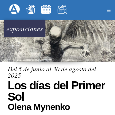
Pasar
Formulari
Menú Superior
al
contenido
principal
exposiciones
Del 5 de junio al 30 de agosto del
2025
Los días del Primer
Sol
Olena Mynenko