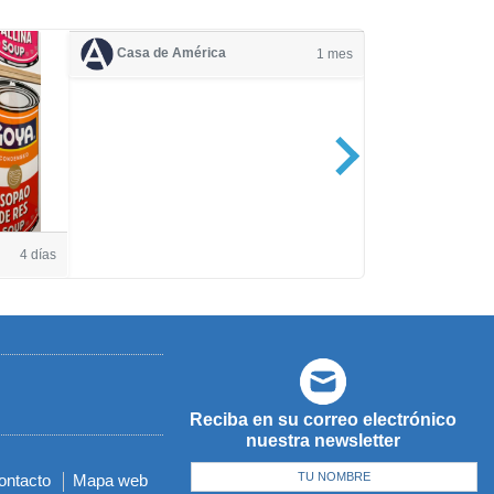
Casa de América
1 mes
Casa de Amé
4 días
Reciba en su correo electrónico
nuestra newsletter
ontacto
Mapa web