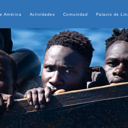
Pasar
ú Superior
al
e América
Actividades
Comunidad
Palacio de Lin
contenido
principal