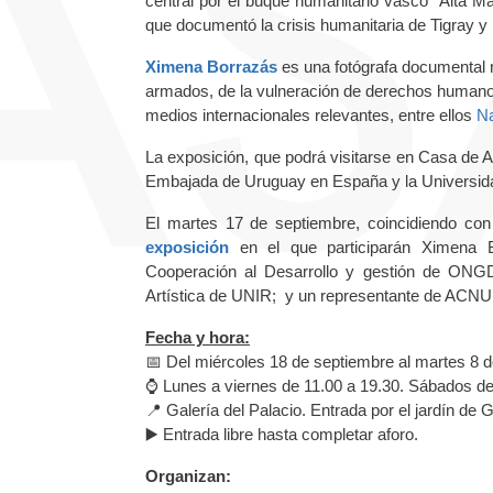
central por el buque humanitario vasco "Aita 
que documentó la crisis humanitaria de Tigray y 
Ximena Borrazás
es una fotógrafa documental n
armados, de la vulneración de derechos humanos 
medios internacionales relevantes, entre ellos
Na
La exposición, que podrá visitarse en Casa de A
Embajada de Uruguay en España y la Universi
El martes 17 de septiembre, coincidiendo con
exposición
en el que participarán Ximena B
Cooperación al Desarrollo y gestión de ONGD
Artística de UNIR; y un representante de ACN
Fecha y hora:
📅 Del miércoles 18 de septiembre al martes 8 d
⌚ Lunes a viernes de 11.00 a 19.30. Sábados de
📍 Galería del Palacio. Entrada por el jardín de
▶️ Entrada libre hasta completar aforo.
Organizan: