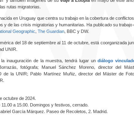
Mari" y también imágenes de su
viaje a Etiopía
en mayo de este año,
las rutas migratorias.
acida en Uruguay que centra su trabajo en la cobertura de conflictos
y de las crisis migratorias y humanitarias. Ha publicado su trabajo
tional Geographic
,
The Guardian
, BBC y DW.
mérica del 18 de septiembre al 11 de octubre, está coorganizada junt
dad UNIR.
 la inauguración de la muestra, tendrá lugar un
diálogo vinculad
orrazás, fotógrafa; Manuel Sánchez Moreno, director del Más
 de la UNIR; Pablo Martínez Muñiz, director del Máster de Foto
UR.
e octubre de 2024.
 11.00 a 15.00. Domingos y festivos, cerrado.
 Gabriel García Márquez. Paseo de Recoletos, 2. Madrid.