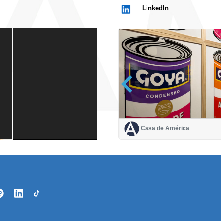
LinkedIn
Casa de América
Casa de América
1 mes