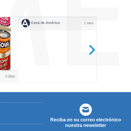
Casa de América
1 mes
Casa de Amé
3 días
Reciba en su correo electrónico
nuestra newsletter